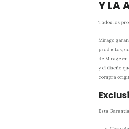
Y LA 
Todos los pro
Mirage garanti
productos, co
de Mirage en 
y el diseño q
compra origin
Exclus
Esta Garantía
Uso y de