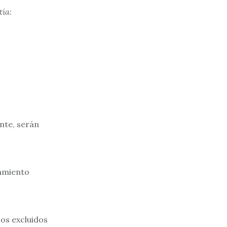
tía:
ente, serán
zamiento
los excluidos