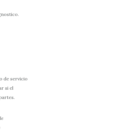
gnostico.
o de servicio
r si el
partes.
de
e