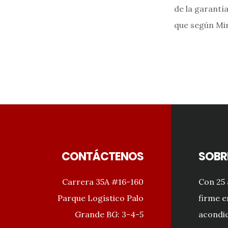
de la garantí
que según Mir
Footer
CONTÁCTENOS
SOBR
Carrera 35A #16-160
Con 25 
Parque Logístico Palo
firme e
Grande BG: 3-4-5
acondic