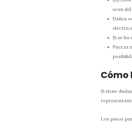
sean del
Daños oc
eléctric
Si se ha
Fuerza m
posibili
Cómo 
Si tiene duda
representante
Los pasos par