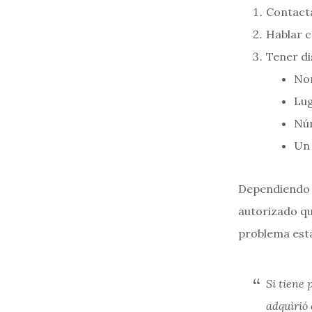
Contacta
Hablar c
Tener di
Nom
Lug
Núm
Un 
Dependiendo d
autorizado que
problema está
Si tiene 
adquirió 