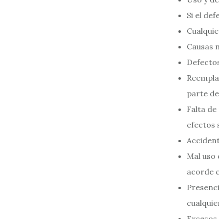
Si el de
Cualquie
Causas n
Defectos
Reemplaz
parte de
Falta de
efectos 
Accident
Mal uso 
acorde c
Presenci
cualquie
Excesos 