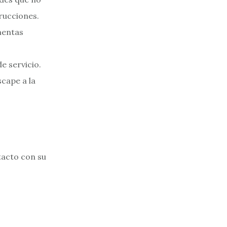
rucciones.
mentas
e servicio.
scape a la
tacto con su