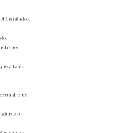
el Instalador.
ado.
ducto por
que a tales
normal, o no
maduras o
edes que no