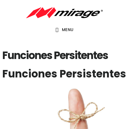
Saltar
Saltar
al
al
contenido
pie
MENU
principal
de
página
Funciones Persitentes
Funciones Persistentes